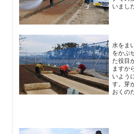
いまし
水をま
をかぶ
た役目
ますか
いよう
す。芽
おくの