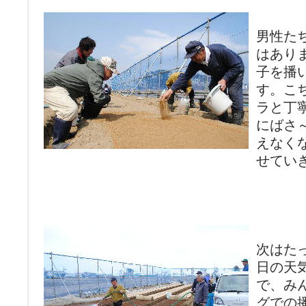
男性た
はあり
子を播
す。こ
ラと丁
にばさ
えなく
せてい
次はた
日の天
で、み
グでの