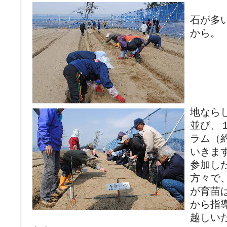
石が多
から。
地なら
並び、
ラム（
いきま
参加し
方々で
が育苗
から指
越しい