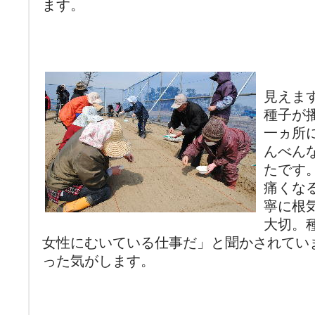
ます。
見えま
種子が
一ヵ所
んべん
たです
痛くな
寧に根
大切。
女性にむいている仕事だ」と聞かされてい
った気がします。