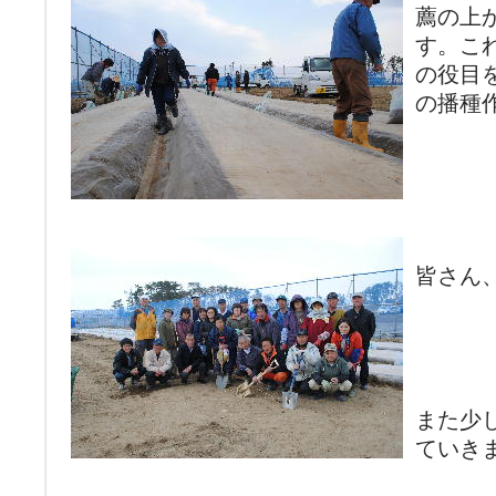
薦の上
す。こ
の役目
の播種
皆さん
また少
ていき