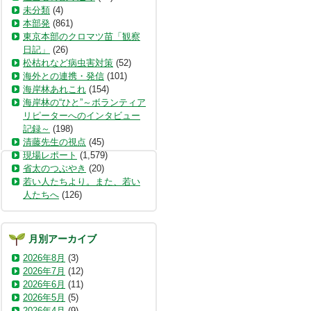
未分類
(4)
本部発
(861)
東京本部のクロマツ苗「観察
日記」
(26)
松枯れなど病虫害対策
(52)
海外との連携・発信
(101)
海岸林あれこれ
(154)
海岸林の“ひと”～ボランティア
リピーターへのインタビュー
記録～
(198)
清藤先生の視点
(45)
現場レポート
(1,579)
省太のつぶやき
(20)
若い人たちより。また、若い
人たちへ
(126)
月別アーカイブ
2026年8月
(3)
2026年7月
(12)
2026年6月
(11)
2026年5月
(5)
2026年4月
(9)