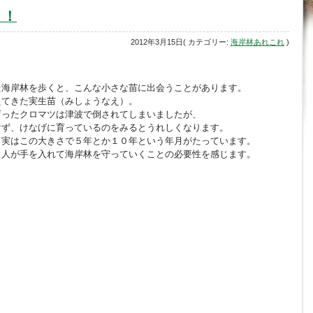
！！
2012年3月15日( カテゴリー:
海岸林あれこれ
)
た海岸林を歩くと、こんな小さな苗に出会うことがあります。
えてきた実生苗（みしょうなえ）。
育ったクロマツは津波で倒されてしまいましたが、
けず、けなげに育っているのをみるとうれしくなります。
、実はこの大きさで５年とか１０年という年月がたっています。
、人が手を入れて海岸林を守っていくことの必要性を感じます。