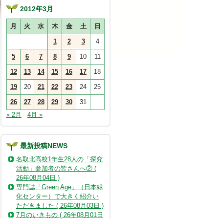
2012年3月
月
火
水
木
金
土
日
1
2
3
4
5
6
7
8
9
10
11
12
13
14
15
16
17
18
19
20
21
22
23
24
25
26
27
28
29
30
31
« 2月
4月 »
最新投稿NEWS
名取北高校1年生28人の「探究
活動」参加者の皆さんへ② (
26年08月04日 )
専門誌「Green Age」（日本緑
化センター）で大きく紹介い
ただきました ( 26年08月03日 )
7月のいきもの ( 26年08月01日