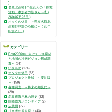
)
名取北高校1年生28人の「探究
活動」参加者の皆さんへ① (
26年07月25日 )
オタクの休日 ～県立名取北
高校野球部の応援に～ ( 26年
07月20日 )
カテゴリー
Post2020年に向けて～海岸林
と地域の将来ビジョン形成調
査～
(61)
いきもの
(174)
オタクの休日
(58)
プロジェクト推移 ～要約版
～
(158)
各種調査 ～将来の知見に～
(29)
名取市海岸林の歴史
(32)
国際協力ボランティア
(2)
広葉樹
(77)
担当者の振り返り
(43)