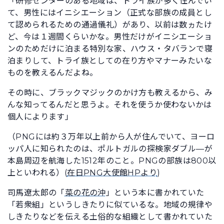
「研修センターのある地域は、トライ族が多く住んでい
て、男性にはイニシエーション（正式な部族の成員とし
て認められるための通過儀礼）があり、以前は数ヵたけ
ど、今は１週間くらいかな。男性だけがイニシエーショ
ンのためだけに泊まる特別な家、ハウス・タバランで寝
泊まりして、トライ族としての在り方やマナーみたいな
ものを教えるんだよね。
その時に、ブラックマジックのかけ方も教えるから、み
んな知ってるんだと思うよ。それを使うか使わないかは
個人によります」
（PNGには約３万年以上前から人が住んでいて、ヨーロ
ッパ人に知られたのは、ポルトガルの探検家ダブル—が
本島周辺を航海した1512年のこと。PNGの部族は800以
上といわれる）(
在日PNG大使館HPより
)
司馬遼太郎の「
菜の花の沖
」という本に書かれていた
「若衆組」というしきたりに似ているな。地域の規律や
しきたりなどを伝える土俗的な組織として書かれていた