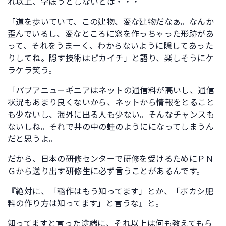
れ以上、学ぼうとしないとは・・・
「道を歩いていて、この建物、変な建物だなぁ。なんか
歪んでいるし、変なところに窓を作っちゃった形跡があ
って、それをうまーく、わからないように隠してあった
りしてね。隠す技術はピカイチ」と語り、楽しそうにケ
ラケラ笑う。
「パプアニューギニアはネットの通信料が高いし、通信
状況もあまり良くないから、ネットから情報をとること
も少ないし、海外に出る人も少ない。そんなチャンスも
ないしね。それで井の中の蛙のようにになってしまうん
だと思うよ。
だから、日本の研修センターで研修を受けるためにＰＮ
Ｇから送り出す研修生に必ず言うことがあるんです。
『絶対に、「稲作はもう知ってます」とか、「ボカシ肥
料の作り方は知ってます」と言うな』と。
知ってますと言った途端に、それ以上は何も教えてもら