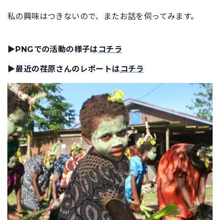
私の興味はつきないので、またお話を伺ってみます。
▶
PNGでの活動の様子は
コチラ
▶
最近の荏原さんのレポートは
コチラ