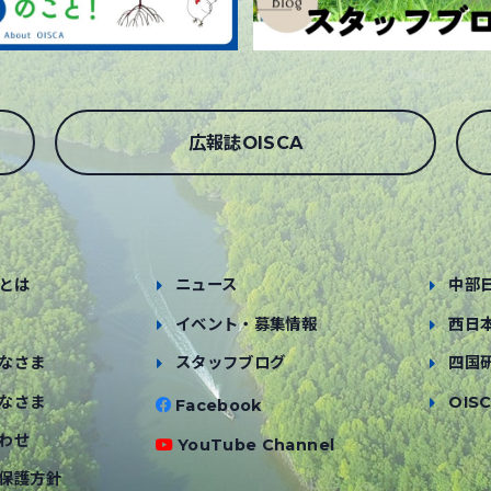
広報誌OISCA
とは
ニュース
中部
イベント・募集情報
西日
なさま
スタッフブログ
四国
なさま
OISC
Facebook
わせ
YouTube Channel
保護方針