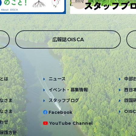
広報誌OISCA
とは
ニュース
中部
イベント・募集情報
西日
なさま
スタッフブログ
四国
なさま
OISC
Facebook
わせ
YouTube Channel
保護方針