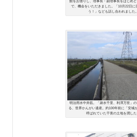
館をお借りし、理事長・副理事長をはじめと
で、機会をいただきました。「10月22日に
う！」なども話し合われました
明治用水中井筋。「疎水千里、利澤万世」の
る、世界かんがい遺産。約100年前に「安城
呼ばれていた干害の土地を潤した