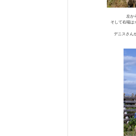
左か
そして右端は
デニスさん