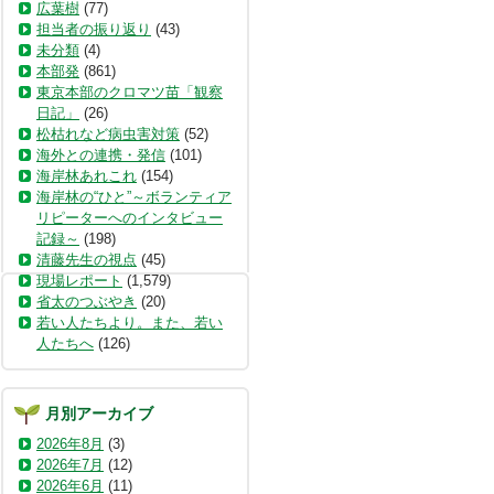
広葉樹
(77)
担当者の振り返り
(43)
未分類
(4)
本部発
(861)
東京本部のクロマツ苗「観察
日記」
(26)
松枯れなど病虫害対策
(52)
海外との連携・発信
(101)
海岸林あれこれ
(154)
海岸林の“ひと”～ボランティア
リピーターへのインタビュー
記録～
(198)
清藤先生の視点
(45)
現場レポート
(1,579)
省太のつぶやき
(20)
若い人たちより。また、若い
人たちへ
(126)
月別アーカイブ
2026年8月
(3)
2026年7月
(12)
2026年6月
(11)