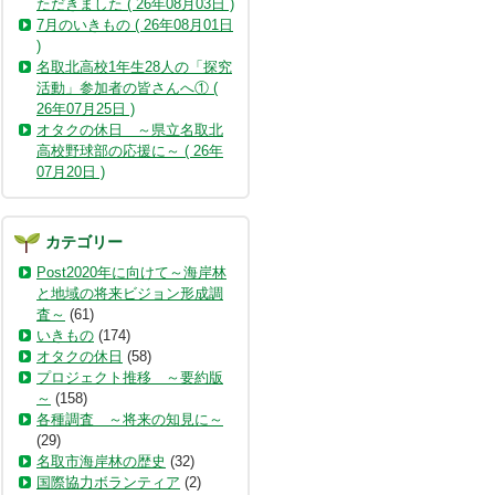
ただきました ( 26年08月03日 )
7月のいきもの ( 26年08月01日
)
名取北高校1年生28人の「探究
活動」参加者の皆さんへ① (
26年07月25日 )
オタクの休日 ～県立名取北
高校野球部の応援に～ ( 26年
07月20日 )
カテゴリー
Post2020年に向けて～海岸林
と地域の将来ビジョン形成調
査～
(61)
いきもの
(174)
オタクの休日
(58)
プロジェクト推移 ～要約版
～
(158)
各種調査 ～将来の知見に～
(29)
名取市海岸林の歴史
(32)
国際協力ボランティア
(2)