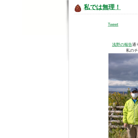
私では無理！
Tweet
浅野の報告
通
私のチ