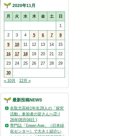
2020年11月
月
火
水
木
金
土
日
1
2
3
4
5
6
7
8
9
10
11
12
13
14
15
16
17
18
19
20
21
22
23
24
25
26
27
28
29
30
« 10月
12月 »
最新投稿NEWS
名取北高校1年生28人の「探究
活動」参加者の皆さんへ② (
26年08月04日 )
専門誌「Green Age」（日本緑
化センター）で大きく紹介い