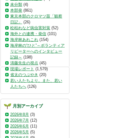
未分類
(4)
本部発
(861)
東京本部のクロマツ苗「観察
日記」
(26)
松枯れなど病虫害対策
(52)
海外との連携・発信
(101)
海岸林あれこれ
(154)
海岸林の“ひと”～ボランティア
リピーターへのインタビュー
記録～
(198)
清藤先生の視点
(45)
現場レポート
(1,579)
省太のつぶやき
(20)
若い人たちより。また、若い
人たちへ
(126)
月別アーカイブ
2026年8月
(3)
2026年7月
(12)
2026年6月
(11)
2026年5月
(5)
2026年4月
(9)