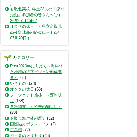
)
名取北高校1年生28人の「探究
活動」参加者の皆さんへ① (
26年07月25日 )
オタクの休日 ～県立名取北
高校野球部の応援に～ ( 26年
07月20日 )
カテゴリー
Post2020年に向けて～海岸林
と地域の将来ビジョン形成調
査～
(61)
いきもの
(174)
オタクの休日
(58)
プロジェクト推移 ～要約版
～
(158)
各種調査 ～将来の知見に～
(29)
名取市海岸林の歴史
(32)
国際協力ボランティア
(2)
広葉樹
(77)
担当者の振り返り
(43)