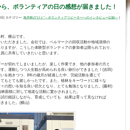
から、ボランティアの日の感想が届きました！
9日( カテゴリー:
海岸林の“ひと”～ボランティアリピーターへのインタビュー記録～
)
藤村、横山です。
ていただきました。会社では、ベルマークの回収活動や地域清掃の
ありますが、こうした体験型ボランティアの参加者は限られており、
社員に共有していきたいと思います。
ギーが切れてしまいましたが、楽しく作業でき、他の参加者の方と
す。運動しつつ人生観が高められる良い旅行ができました！(吉田)
いを抱きつつ、8年の歳月が経過した中、労組活動を通じて
てもとても嬉しかったです。また、植林をキーワードに様々な
々の想いを知る良い切欠となり、とても勉強となりました。(藤村)
な植林面積に対して地道な活動に驚かされました。
試行錯誤しながら、育成していても 結果は育って見なければ
ました。(横山)