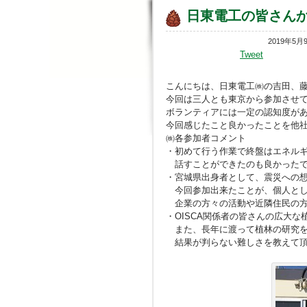
日東電工の皆さん
2019年5月
Tweet
こんにちは、日東電工㈱の吉田、
今回は三人とも東京から参加させ
ボランティアには一定の認知度が
今回感じたこと良かったことを他
㈱各参加者コメント
・初めて行う作業で終盤はエネル
話すことができたのも良かったで
・宮城県出身者として、震災への想
今回参加出来たことが、個人とし
企業の方々の活動や近隣住民の方
・OISCA関係者の皆さんの広大
また、長年に渡って植林の研究を
結果が判らない難しさを教えて頂き