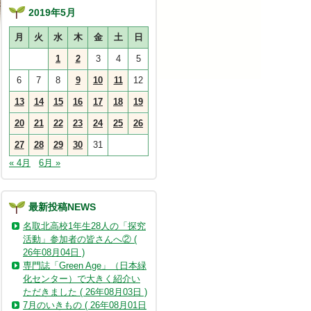
2019年5月
月
火
水
木
金
土
日
1
2
3
4
5
6
7
8
9
10
11
12
13
14
15
16
17
18
19
20
21
22
23
24
25
26
27
28
29
30
31
« 4月
6月 »
最新投稿NEWS
名取北高校1年生28人の「探究
活動」参加者の皆さんへ② (
26年08月04日 )
専門誌「Green Age」（日本緑
化センター）で大きく紹介い
ただきました ( 26年08月03日 )
7月のいきもの ( 26年08月01日