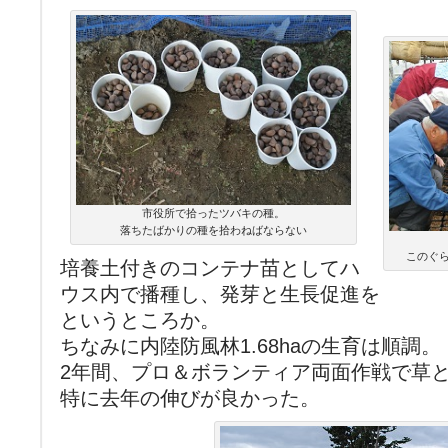
市役所で拾ったツバキの種。
落ちたばかりの種を拾わねばならない
このぐ
培養土付きのコンテナ苗としてハ
ウス内で播種し、発芽と生長促進を
というところか。
ちなみに内陸防風林1.68haの生育は順調。
2年間、プロ＆ボランティア両面作戦で草
特に去年の伸びが良かった。