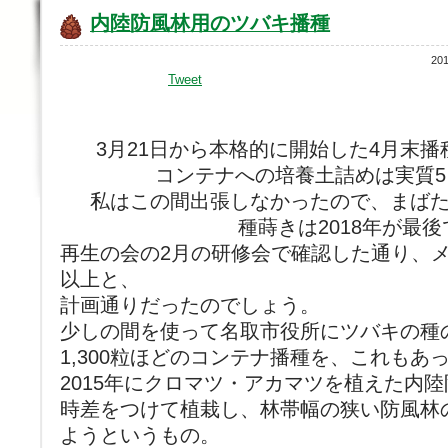
内陸防風林用のツバキ播種
20
Tweet
3月21日から本格的に開始した4月末播
コンテナへの培養土詰めは実質
私はこの間出張しなかったので、まば
種蒔きは2018年が最
再生の会の2月の研修会で確認した通り、メ
以上と、
計画通りだったのでしょう。
少しの間を使って名取市役所にツバキの種
1,300粒ほどのコンテナ播種を、これもあ
2015年にクロマツ・アカマツを植えた内
時差をつけて植栽し、林帯幅の狭い防風林
ようというもの。