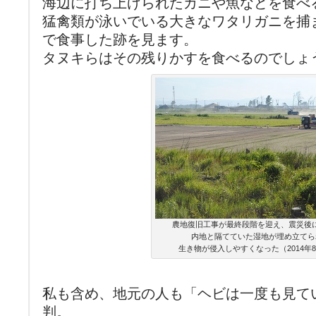
海辺に打ち上げられたカニや魚などを食べ
猛禽類が泳いでいる大きなワタリガニを捕
で食事した跡を見ます。
タヌキらはその残りかすを食べるのでしょ
農地復旧工事が最終段階を迎え、震災後
内地と隔てていた湿地が埋め立てら
生き物が侵入しやすくなった（2014年8
私も含め、地元の人も「ヘビは一度も見て
判。