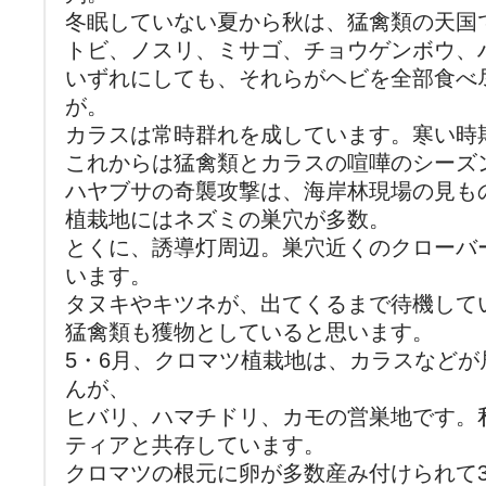
冬眠していない夏から秋は、猛禽類の天国
トビ、ノスリ、ミサゴ、チョウゲンボウ、
いずれにしても、それらがヘビを全部食べ
が。
カラスは常時群れを成しています。寒い時
これからは猛禽類とカラスの喧嘩のシーズ
ハヤブサの奇襲攻撃は、海岸林現場の見も
植栽地にはネズミの巣穴が多数。
とくに、誘導灯周辺。巣穴近くのクローバ
います。
タヌキやキツネが、出てくるまで待機して
猛禽類も獲物としていると思います。
5・6月、クロマツ植栽地は、カラスなど
んが、
ヒバリ、ハマチドリ、カモの営巣地です。
ティアと共存しています。
クロマツの根元に卵が多数産み付けられて