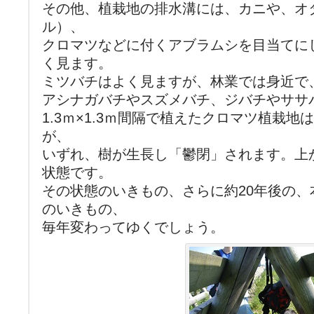
その他、植栽地の排水溝には、カニや、オ
ル）、
クロマツなどに付くアブラムシを目当てに
く見ます。
ミツバチはよく見ますが、林業では身近で
アシナガバチやスズメバチ、ジバチやササ
1.3ｍ×1.3ｍ間隔で植えたクロマツ植栽
が、
いずれ、樹が生長し「鬱閉」されます。上
状態です。
その状態のいきもの、さらに約20年後の
のいきもの、
毎年変わってゆくでしょう。