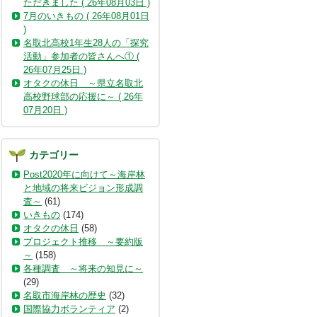
ただきました ( 26年08月03日 )
7月のいきもの ( 26年08月01日
)
名取北高校1年生28人の「探究
活動」参加者の皆さんへ① (
26年07月25日 )
オタクの休日 ～県立名取北
高校野球部の応援に～ ( 26年
07月20日 )
カテゴリー
Post2020年に向けて～海岸林
と地域の将来ビジョン形成調
査～
(61)
いきもの
(174)
オタクの休日
(58)
プロジェクト推移 ～要約版
～
(158)
各種調査 ～将来の知見に～
(29)
名取市海岸林の歴史
(32)
国際協力ボランティア
(2)