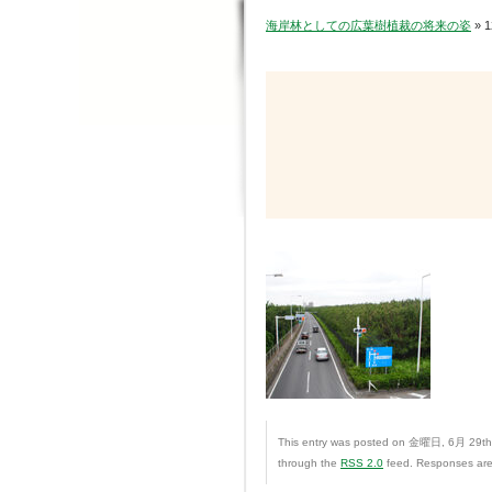
海岸林としての広葉樹植裁の将来の姿
» 1
This entry was posted on 金曜日, 6月 29th, 2
through the
RSS 2.0
feed. Responses are 