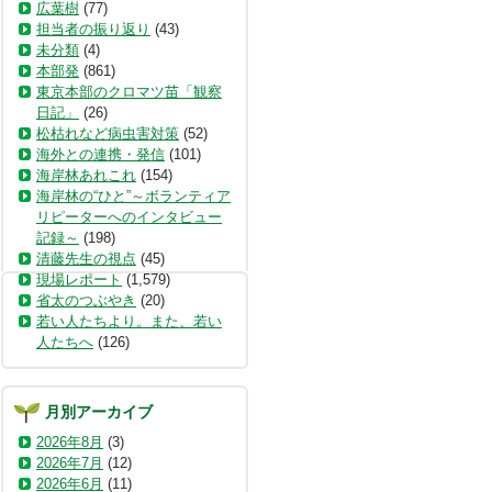
広葉樹
(77)
担当者の振り返り
(43)
未分類
(4)
本部発
(861)
東京本部のクロマツ苗「観察
日記」
(26)
松枯れなど病虫害対策
(52)
海外との連携・発信
(101)
海岸林あれこれ
(154)
海岸林の“ひと”～ボランティア
リピーターへのインタビュー
記録～
(198)
清藤先生の視点
(45)
現場レポート
(1,579)
省太のつぶやき
(20)
若い人たちより。また、若い
人たちへ
(126)
月別アーカイブ
2026年8月
(3)
2026年7月
(12)
2026年6月
(11)