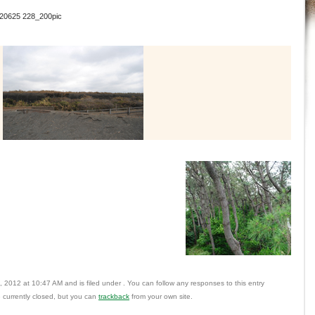
20625 228_200pic
012 at 10:47 AM and is filed under . You can follow any responses to this entry
currently closed, but you can
trackback
from your own site.