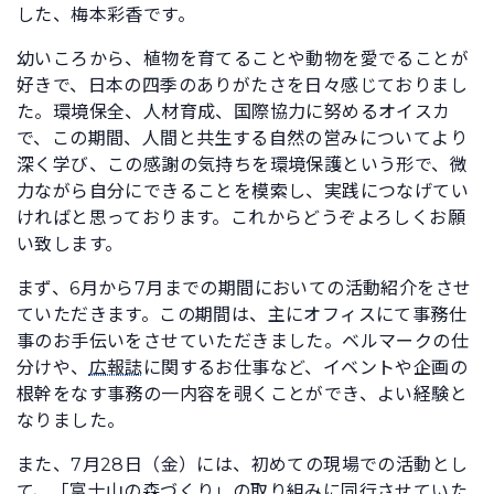
した、梅本彩香です。
幼いころから、植物を育てることや動物を愛でることが
好きで、日本の四季のありがたさを日々感じておりまし
た。環境保全、人材育成、国際協力に努めるオイスカ
で、この期間、人間と共生する自然の営みについてより
深く学び、この感謝の気持ちを環境保護という形で、微
力ながら自分にできることを模索し、実践につなげてい
ければと思っております。これからどうぞよろしくお願
い致します。
まず、6月から7月までの期間においての活動紹介をさせ
ていただきます。この期間は、主にオフィスにて事務仕
事のお手伝いをさせていただきました。ベルマークの仕
分けや、
広報誌
に関するお仕事など、イベントや企画の
根幹をなす事務の一内容を覗くことができ、よい経験と
なりました。
また、7月28日（金）には、初めての現場での活動とし
て、「
富士山の森づくり
」の取り組みに同行させていた