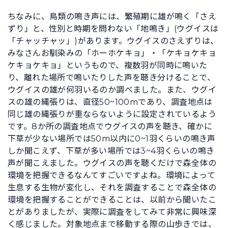
ちなみに、鳥類の鳴き声には、繁殖期に雄が鳴く「さえ
ずり」と、性別と時期を問わない「地鳴き」(ウグイスは
「チャッチャッ」)があります。ウグイスのさえずりは、
みなさんお馴染みの「ホーホケキョ」・「ケキョケキョ
ケキョケキョ」というもので、複数羽が同時に鳴いた
り、離れた場所で鳴いたりした声を聴き分けることで、
ウグイスの雄が何羽いるのか調べました。また、ウグイ
スの雄の縄張りは、直径50~100mであり、調査地点は
同じ雄の縄張りが重ならないように設定されているよう
です。8か所の調査地点でウグイスの声を聴き、確かに
下草が少ない場所では50m以内に0~1羽くらいの鳴き声
しか聞こえず、下草が多い場所では3~4羽くらいの鳴き
声が聞こえました。ウグイスの声を聴くだけで森全体の
環境を把握できるなんてすごいですよね。環境によって
生息する生物が変化し、それを調査することで森全体の
環境を把握することができることは、以前から聞いたこ
とがありましたが、実際に調査をしてみて非常に興味深
く感じました。対象地点まで移動する際の山歩きでは、