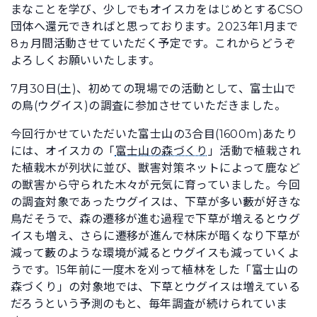
まなことを学び、少しでもオイスカをはじめとするCSO
団体へ還元できればと思っております。2023年1月まで
8ヵ月間活動させていただく予定です。これからどうぞ
よろしくお願いいたします。
7月30日(土)、初めての現場での活動として、富士山で
の鳥(ウグイス)の調査に参加させていただきました。
今回行かせていただいた富士山の3合目(1600m)あたり
には、オイスカの「
富士山の森づくり
」活動で植栽され
た植栽木が列状に並び、獣害対策ネットによって鹿など
の獣害から守られた木々が元気に育っていました。今回
の調査対象であったウグイスは、下草が多い藪が好きな
鳥だそうで、森の遷移が進む過程で下草が増えるとウグ
イスも増え、さらに遷移が進んで林床が暗くなり下草が
減って藪のような環境が減るとウグイスも減っていくよ
うです。15年前に一度木を刈って植林をした「富士山の
森づくり」の対象地では、下草とウグイスは増えている
だろうという予測のもと、毎年調査が続けられていま