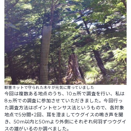
獣害ネットで守られた木々が元気に育っていました
今回は複数ある地点のうち、10ヵ所で調査を行い、私は
8ヵ所での調査に参加させていただきました。今回行っ
た調査方法はポイントセンサス法というもので、各対象
地点で5分間×2回、耳を澄ましてウグイスの鳴き声を聞
き、50m以内と50mより外側にそれぞれ何羽ずつウグイ
スの雄がいるのか調べました。