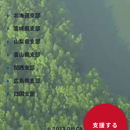
北海道支部
宮城県支部
山梨県支部
富山県支部
関西支部
広島県支部
四国支部
支援する
© 2023 OISCA