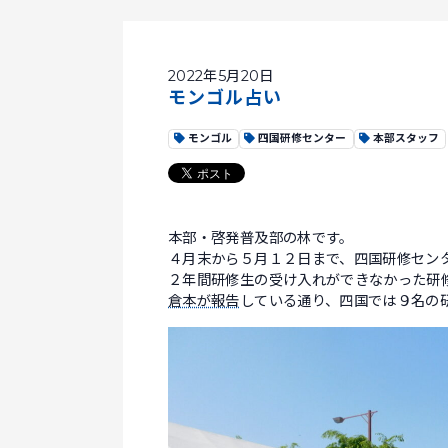
2022年5月20日
モンゴル占い
モンゴル
四国研修センター
本部スタッフ
本部・啓発普及部の林です。
４月末から５月１２日まで、四国研修セン
２年間研修生の受け入れができなかった研
倉本が報告
している通り、四国では９名の