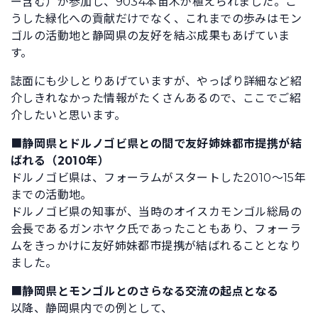
ー含む）が参加し、9034本苗木が植えられました。こ
うした緑化への貢献だけでなく、これまでの歩みはモン
ゴルの活動地と静岡県の友好を結ぶ成果もあげていま
す。
誌面にも少しとりあげていますが、やっぱり詳細など紹
介しきれなかった情報がたくさんあるので、ここでご紹
介したいと思います。
■
静岡県とドルノゴビ県との間で友好姉妹都市提携が結
ばれる（2010年）
ドルノゴビ県は、フォーラムがスタートした2010～15年
までの活動地。
ドルノゴビ県の知事が、当時のオイスカモンゴル総局の
会長であるガンホヤク氏であったこともあり、フォーラ
ムをきっかけに友好姉妹都市提携が結ばれることとなり
ました。
■
静岡県とモンゴルとのさらなる交流の起点となる
以降、静岡県内での例として、