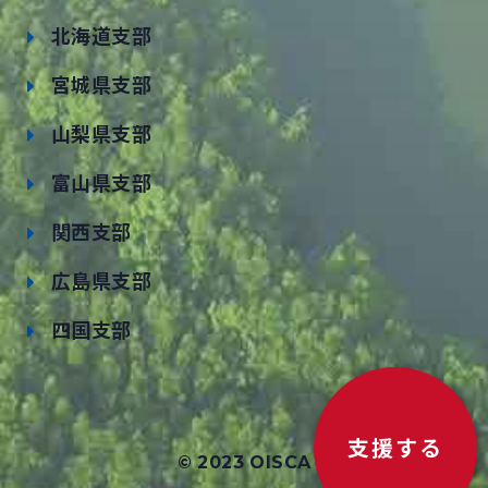
北海道支部
宮城県支部
山梨県支部
富山県支部
関西支部
広島県支部
四国支部
支援する
© 2023 OISCA