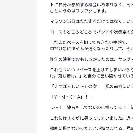
トに自分が参加する機会はあまりなく、そ
むというのはワクワクします。
マラソン当日はただ走るだけではなく、い
コースのところどころでバンドや吹奏楽の
まだまだペースを抑えておきたい中盤で、
ロだけ急にタイムが速くなったりして、そ
昨年の演奏でおもしろかったのは、ヤング
これもついついペースを上げてしまいがち
け。落ち着け。」と自分に言い聞かせてい
「♪すばらしい～」の次！ 私の前方にい
「Y・M・C・A」！！
え～！ 練習もしてないのに揃ってる！ 
これにはさすがに笑ってしまいました。近くにい
動画に撮れなかったことが悔やまれる、見