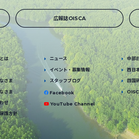
広報誌OISCA
とは
ニュース
中部
イベント・募集情報
西日
なさま
スタッフブログ
四国
なさま
OISC
Facebook
わせ
YouTube Channel
保護方針