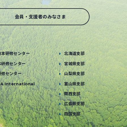
会員・支援者のみなさま
日本研修センター
北海道支部
本研修センター
宮城県支部
研修センター
山梨県支部
A International
富山県支部
関西支部
広島県支部
四国支部