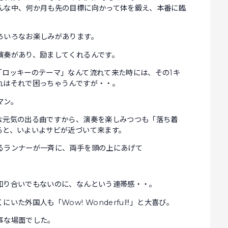
んな中、何か月も先の目標に向かって体を鍛え、本番に臨
ろいろなお楽しみがあります。
演奏があり、励ましてくれるんです。
「ロッキーのテーマ」なんて流れて来た時には、その1キ
れはそれで困っちゃうんですが・・。
マン。
な元気の出る曲ですから、演奏を楽しみつつも「落ち着
ると、いよいよサビが近づいて来ます。
るランナーが一斉に、両手を頭の上にあげて
知り合いでもないのに、なんという連帯感・・。
た外国人も「Wow! Wonderful!!」と大喜び。
事な場面でした。