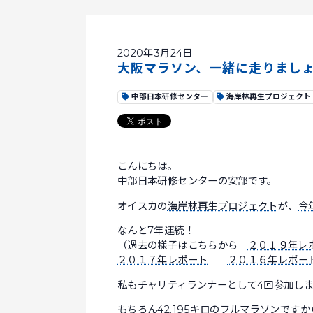
2020年3月24日
大阪マラソン、一緒に走りまし
中部日本研修センター
海岸林再生プロジェクト
こんにちは。
中部日本研修センターの安部です。
オイスカの
海岸林再生プロジェクト
が、
今
なんと7年連続！
（過去の様子はこちらから
２０１９年レ
２０１７年レポート
２０１６年レポー
私もチャリティランナーとして4回参加し
もちろん42.195キロのフルマラソンで