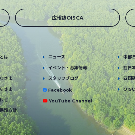
広報誌OISCA
とは
ニュース
中部
イベント・募集情報
西日
なさま
スタッフブログ
四国
なさま
OISC
Facebook
わせ
YouTube Channel
保護方針