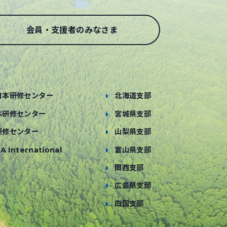
会員・支援者のみなさま
日本研修センター
北海道支部
本研修センター
宮城県支部
研修センター
山梨県支部
A International
富山県支部
関西支部
広島県支部
四国支部