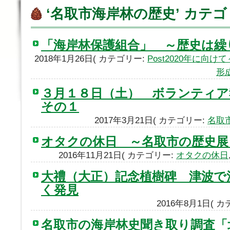
‘名取市海岸林の歴史’ カテ
「海岸林保護組合」 ～歴史は繰
2018年1月26日( カテゴリー:
Post2020年に向
形
３月１８日（土） ボランティ
その１
2017年3月21日( カテゴリー:
名取
オタクの休日 ～名取市の歴史展～
2016年11月21日( カテゴリー:
オタクの休日
大禮（大正）記念植樹碑 津波で
く発見
2016年8月1日( 
名取市の海岸林史聞き取り調査「