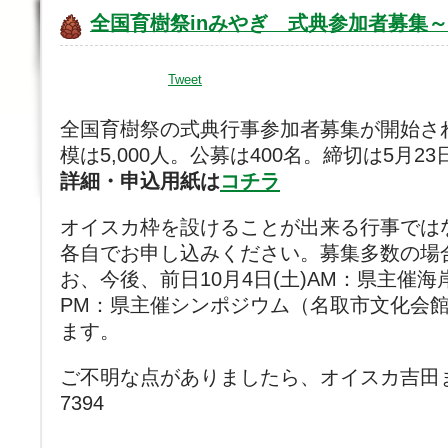
全国育樹祭inみやぎ 式典参加者募集～
Tweet
全国育樹祭の式典行事参加者募集が開始さ
模は5,000人。公募は400名。締切は5月2
詳細・申込用紙は
コチラ
オイスカ枠を設けることが出来る行事では
各自でお申し込みください。募集多数の場
お、今後、前日10月4日(土)AM：県主催
PM：県主催シンポジウム（名取市文化会
ます。
ご不明な点がありましたら、オイスカ吉田まで。
7394