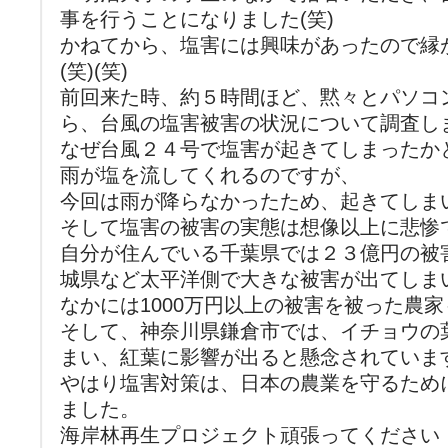
事を行うことになりました(笑)
かねてから、塩害には興味があったので縁
(笑)(笑)
前回来た時、約５時間ほど、黙々とパソコ
ら、台風の塩害被害の状況について調査し
なぜ台風２４号で塩害が起きてしまったか
雨が塩を流してくれるのですが、
今回は雨が降らなかったため、起きてしま
そして塩害の被害の実態は想像以上に悲惨
自分が住んでいる千葉県では２３億円の被
城県など太平洋側で大きな被害が出てしま
なかには1000万円以上の被害を被った農
そして、神奈川県鎌倉市では、イチョウの
まい、紅葉に影響が出ると懸念されていま
やはり塩害対策は、日本の農業を守るため
ました。
海岸林再生プロジェクト頑張ってください