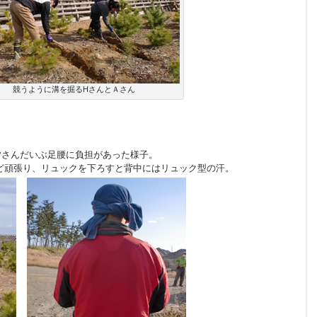
競うように溝を掘るHさんとＡさん
さんだいぶ足腰に負担があった様子。
ど頑張り、リュックを下ろすと背中にはリュック型の汗。