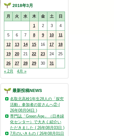
2018年3月
月
火
水
木
金
土
日
1
2
3
4
5
6
7
8
9
10
11
12
13
14
15
16
17
18
19
20
21
22
23
24
25
26
27
28
29
30
31
« 2月
4月 »
最新投稿NEWS
名取北高校1年生28人の「探究
活動」参加者の皆さんへ② (
26年08月04日 )
専門誌「Green Age」（日本緑
化センター）で大きく紹介い
ただきました ( 26年08月03日 )
7月のいきもの ( 26年08月01日