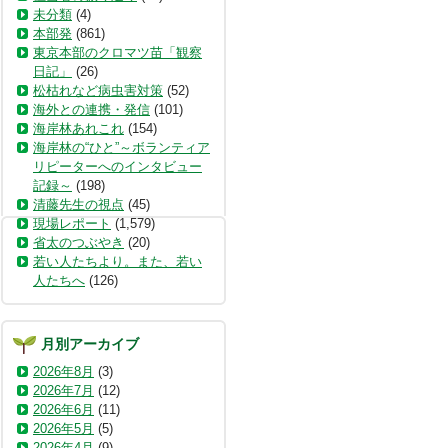
未分類
(4)
本部発
(861)
東京本部のクロマツ苗「観察
日記」
(26)
松枯れなど病虫害対策
(52)
海外との連携・発信
(101)
海岸林あれこれ
(154)
海岸林の“ひと”～ボランティア
リピーターへのインタビュー
記録～
(198)
清藤先生の視点
(45)
現場レポート
(1,579)
省太のつぶやき
(20)
若い人たちより。また、若い
人たちへ
(126)
月別アーカイブ
2026年8月
(3)
2026年7月
(12)
2026年6月
(11)
2026年5月
(5)
2026年4月
(9)