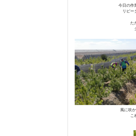
今日の作
リピー
た
風に吹か
こ