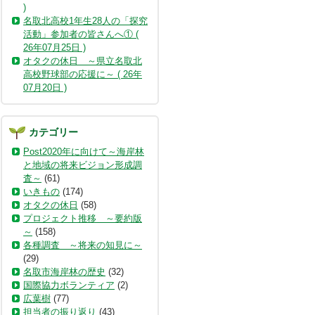
)
名取北高校1年生28人の「探究
活動」参加者の皆さんへ① (
26年07月25日 )
オタクの休日 ～県立名取北
高校野球部の応援に～ ( 26年
07月20日 )
カテゴリー
Post2020年に向けて～海岸林
と地域の将来ビジョン形成調
査～
(61)
いきもの
(174)
オタクの休日
(58)
プロジェクト推移 ～要約版
～
(158)
各種調査 ～将来の知見に～
(29)
名取市海岸林の歴史
(32)
国際協力ボランティア
(2)
広葉樹
(77)
担当者の振り返り
(43)