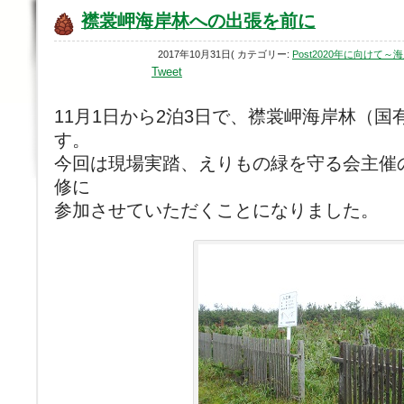
襟裳岬海岸林への出張を前に
2017年10月31日( カテゴリー:
Post2020年に向け
Tweet
11月1日から2泊3日で、襟裳岬海岸林（国有
す。
今回は現場実踏、えりもの緑を守る会主催
修に
参加させていただくことになりました。