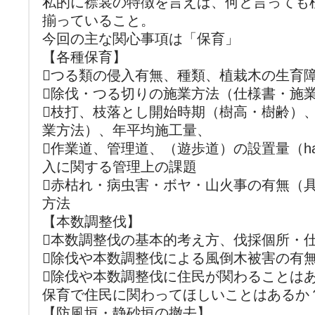
私的に襟裳の特徴を言えば、何と言っても植
揃っていること。
今回の主な関心事項は「保育」
【各種保育】
つる類の侵入有無、種類、植栽木の生育
除伐・つる切りの施業方法（仕様書・施
枝打、枝落とし開始時期（樹高・樹齢）
業方法）、年平均施工量、
作業道、管理道、（遊歩道）の設置量（h
入に関する管理上の課題
赤枯れ・病虫害・ボヤ・山火事の有無（
方法
【本数調整伐】
本数調整伐の基本的考え方、伐採個所・
除伐や本数調整伐による風倒木被害の有
除伐や本数調整伐に住民が関わることは
保育で住民に関わってほしいことはあるか
【防風垣・静砂垣の撤去】