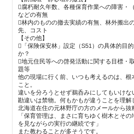
腐朽耐久年数、各種保育作業への障害・
などの有無
林内のものの撤去実績の有無、林外搬出
先、コスト
【その他】
「保険保安林」設定（S51）の具体的目
か？
地元住民等への啓発活動に関する目標・
題等
他の現場に行く前、いつも考えるのは、根
こと。
違いを分ろうとせず鵜呑みにしてもいけな
勘違いは禁物。何もかもが違うことを理解
北海道在住の元林野庁の方のメールから抜
「保育管理は、まさに育ちゆく樹木とその
を見ながらの実行の継続です」
また教わることが多そうです。