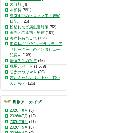
未分類
(4)
本部発
(861)
東京本部のクロマツ苗「観察
日記」
(26)
松枯れなど病虫害対策
(52)
海外との連携・発信
(101)
海岸林あれこれ
(154)
海岸林の“ひと”～ボランティア
リピーターへのインタビュー
記録～
(198)
清藤先生の視点
(45)
現場レポート
(1,579)
省太のつぶやき
(20)
若い人たちより。また、若い
人たちへ
(126)
月別アーカイブ
2026年8月
(3)
2026年7月
(12)
2026年6月
(11)
2026年5月
(5)
2026年4月
(9)