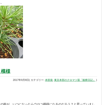
た。
こ模様
2017年9月8日( カテゴリー:
本部発
,
東京本部のクロマツ苗「観察日記」
)
ツの幹が、いつになったらウロコ模様になるのだろう？と思っていまし