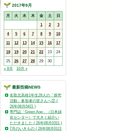
2017年9月
月
火
水
木
金
土
日
1
2
3
4
5
6
7
8
9
10
11
12
13
14
15
16
17
18
19
20
21
22
23
24
25
26
27
28
29
30
« 8月
10月 »
最新投稿NEWS
名取北高校1年生28人の「探究
活動」参加者の皆さんへ② (
26年08月04日 )
専門誌「Green Age」（日本緑
化センター）で大きく紹介い
ただきました ( 26年08月03日 )
7月のいきもの ( 26年08月01日