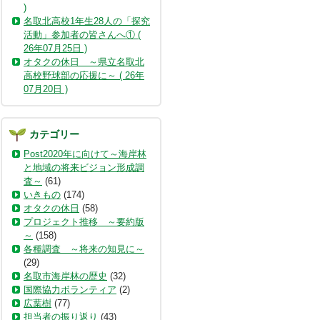
)
名取北高校1年生28人の「探究
活動」参加者の皆さんへ① (
26年07月25日 )
オタクの休日 ～県立名取北
高校野球部の応援に～ ( 26年
07月20日 )
カテゴリー
Post2020年に向けて～海岸林
と地域の将来ビジョン形成調
査～
(61)
いきもの
(174)
オタクの休日
(58)
プロジェクト推移 ～要約版
～
(158)
各種調査 ～将来の知見に～
(29)
名取市海岸林の歴史
(32)
国際協力ボランティア
(2)
広葉樹
(77)
担当者の振り返り
(43)