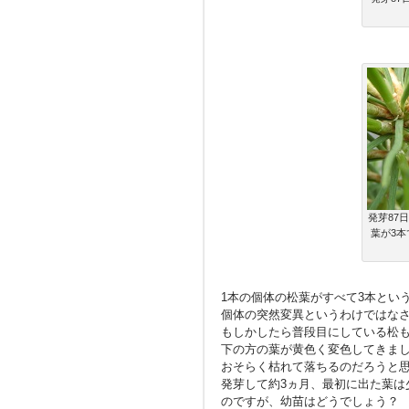
発芽87
葉が3
1本の個体の松葉がすべて3本とい
個体の突然変異というわけではな
もしかしたら普段目にしている松も
下の方の葉が黄色く変色してきま
おそらく枯れて落ちるのだろうと
発芽して約3ヵ月、最初に出た葉は
のですが、幼苗はどうでしょう？