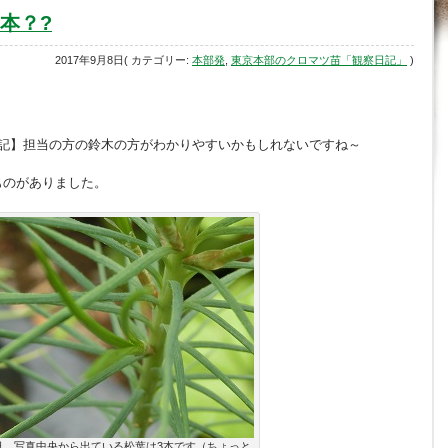
3本？?
2017年9月8日( カテゴリー:
本部発
,
東京本部のクロマツ苗「観察日記」
)
日記】担当の方の鈴木の方がわかりやすいかもしれないですね～
ものがありました。
日 写真中央から出ている松葉は3本です（ちょっと