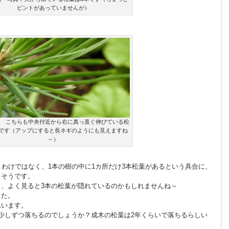
ピントがあっていませんが）
日 こちらも中央付近から右に真っ直ぐ伸びている松
本です（アップにすると長ネギのようにも見えますね
～）
うわけではなく、1本の樹の中に1カ所だけ3本松葉があるという具合に、
さそうです。
、よく見ると3本の松葉が隠れているのかもしれませんね～
した。
思います。
少しずつ落ちるのでしょうか？成木の松葉は2年くらいで落ちるらしい