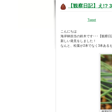
【観察日記】え!? 
Tweet
こんにちは
海岸林担当の鈴木です･･･【観察
新しい発見をしました！
なんと、松葉が2本でなく3本ある
発芽87