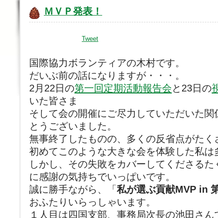
ＭＶＰ発表！
Tweet
国際協力ボランティアの木村です。
だいぶ前の話になりますが・・・。
2月22日の
第一回定期活動報告会
と23日の
いた皆さま
そして会の開催にご尽力していただいた関
とうございました。
無事終了したものの、多くの反省点がたく
初めてこのような大きな会を体験した私は
しかし、その失敗をカバーしてくださるた
に感謝の気持ちでいっぱいです。
誠に勝手ながら、「
私が選ぶ貢献MVP in
おふたりいらっしゃいます。
１人目は四国支部、事務局次長の池田さん