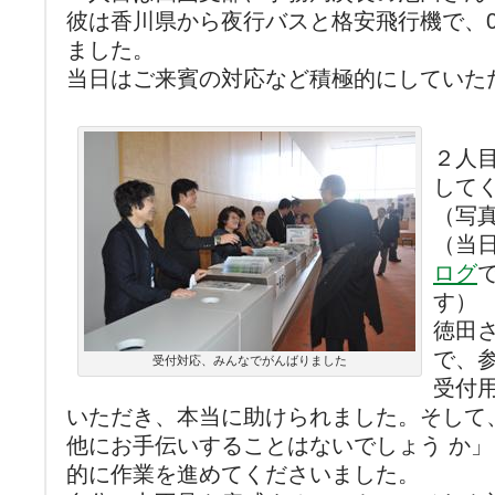
彼は香川県から夜行バスと格安飛行機で、
ました。
当日はご来賓の対応など積極的にしていた
２人
して
（写
（当
ログ
す）
徳田
で、
受付対応、みんなでがんばりました
受付
いただき、本当に助けられました。そして
他にお手伝いすることはないでしょう か
的に作業を進めてくださいました。