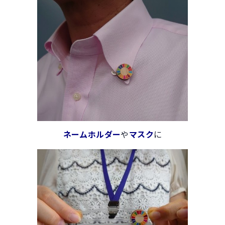
ネームホルダー
や
マスク
に