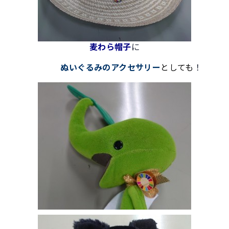
麦わら帽子
に
ぬいぐるみのアクセサリー
としても
！