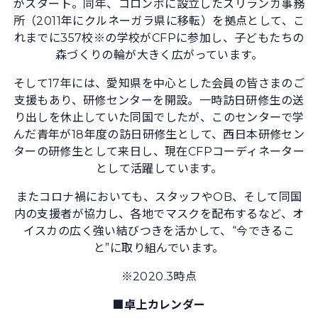
がスタート。同年、コロンボに設立したスリランカ事務
所（2011年にクルネーガラ県に移転）を拠点として、こ
れまでに357校※の学校がCFPに参加し、子どもたちの
森づくりの輪が大きく広がっています。
そして17年には、愛知県を中心とした会員の皆さまのご
支援もあり、研修センターを開設。一時訪日研修生の送
り出しを休止していた同国でしたが、このセンターで学
んだ青年が18年度の訪日研修生として、西日本研修セン
ターの研修生として来日し、現在CFPコーディネーター
として活躍しています。
またコロナ禍においても、スタッフやOB、そして同国
内の支援者が協力し、各地でマスクを配布するなど、オ
イスカの広く強い結びつきを活かして、“今できるこ
と”に取り組んでいます。
※2020.3時点
■卓上カレンダー