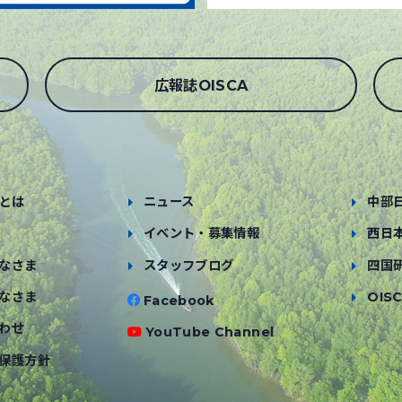
広報誌OISCA
とは
ニュース
中部
イベント・募集情報
西日
なさま
スタッフブログ
四国
なさま
OISC
Facebook
わせ
YouTube Channel
保護方針