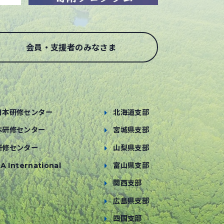
会員・支援者のみなさま
日本研修センター
北海道支部
本研修センター
宮城県支部
研修センター
山梨県支部
A International
富山県支部
関西支部
広島県支部
四国支部