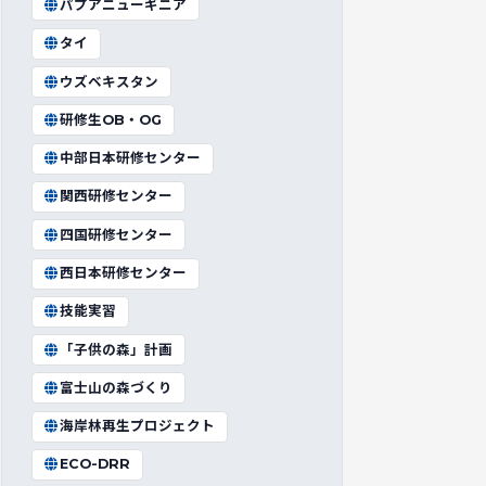
パプアニューギニア
タイ
ウズベキスタン
研修生OB・OG
中部日本研修センター
関西研修センター
四国研修センター
西日本研修センター
技能実習
「子供の森」計画
富士山の森づくり
海岸林再生プロジェクト
ECO-DRR