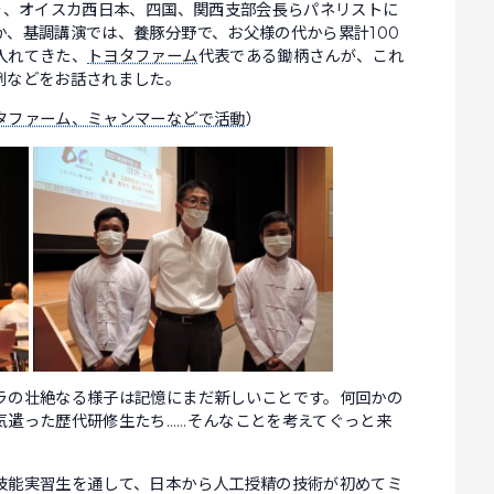
り、オイスカ西日本、四国、関西支部会長らパネリストに
、基調講演では、養豚分野で、お父様の代から累計100
入れてきた、
トヨタファーム
代表である鋤柄さんが、これ
例などをお話されました。
タファーム、ミャンマーなどで活動
）
ラの壮絶なる様子は記憶にまだ新しいことです。何回かの
気遣った歴代研修生たち……そんなことを考えてぐっと来
技能実習生を通して、日本から人工授精の技術が初めてミ