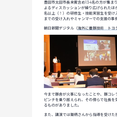
豊田市太田市長来賓含め134名の方が集ま
よるディスカッションが繰り広げられたほか
名以上（！）の研修生・技能実習生を受け
までの受け入れやミャンマーでの支援の事
朝日新聞デジタル（
海外に養豚技術 トヨ
今まで豚舎が火事になったことや、豚コレ
ピンチを乗り越えられ、その傍らで社長を
るものがありました。
また、講演では鋤柄さんから指導を受けた