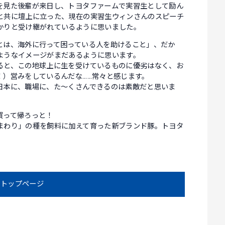
を見た後輩が来日し、トヨタファームで実習生として励ん
と共に壇上に立った、現在の実習生ウィンさんのスピーチ
かりと受け継がれているように思いました。
とは、海外に行って困っている人を助けること」、だか
ようなイメージがまだあるように思います。
ると、この地球上に生を受けているものに優劣はなく、お
！）営みをしているんだな……常々と感じます。
日本に、職場に、た～くさんできるのは素敵だと思いま
買って帰ろっと！
まわり」の種を飼料に加えて育った新ブランド豚。トヨタ
トップページ