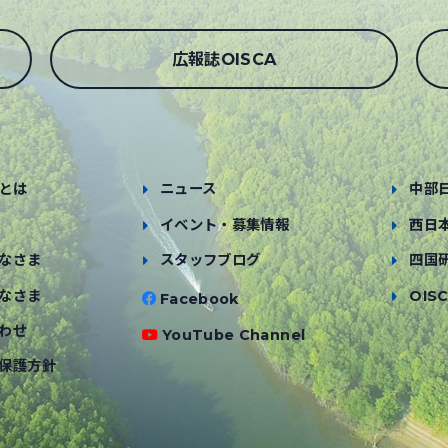
広報誌OISCA
とは
ニュース
中部
イベント・募集情報
西日
なさま
スタッフブログ
四国
なさま
OISC
Facebook
わせ
YouTube Channel
保護方針