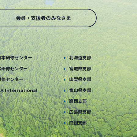
会員・支援者のみなさま
日本研修センター
北海道支部
本研修センター
宮城県支部
研修センター
山梨県支部
A International
富山県支部
関西支部
広島県支部
四国支部