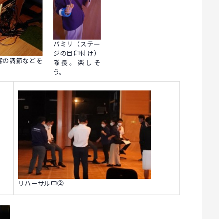
バミリ（ステー
ジの目印付け）
響の調節などを
隊長。楽しそ
う。
リハーサル中②