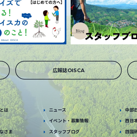
広報誌OISCA
とは
ニュース
中部
イベント・募集情報
西日
なさま
スタッフブログ
四国