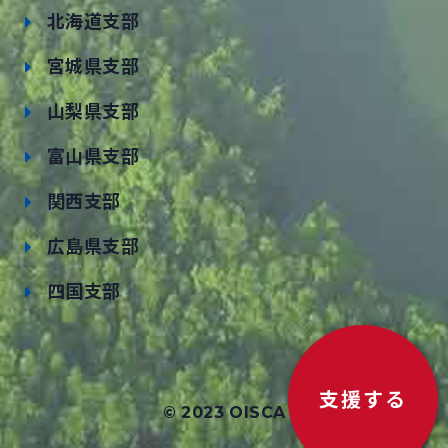
北海道支部
宮城県支部
山梨県支部
富山県支部
関西支部
広島県支部
四国支部
支援する
© 2023 OISCA