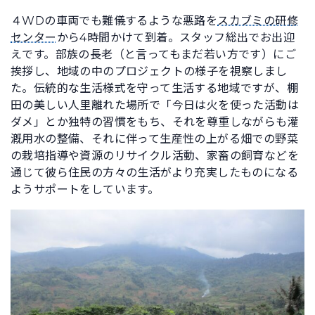
４WDの車両でも難儀するような悪路を
スカブミの研修
センター
から4時間かけて到着。スタッフ総出でお出迎
えです。部族の長老（と言ってもまだ若い方です）にご
挨拶し、地域の中のプロジェクトの様子を視察しまし
た。伝統的な生活様式を守って生活する地域ですが、棚
田の美しい人里離れた場所で「今日は火を使った活動は
ダメ」とか独特の習慣をもち、それを尊重しながらも灌
漑用水の整備、それに伴って生産性の上がる畑での野菜
の栽培指導や資源のリサイクル活動、家畜の飼育などを
通じて彼ら住民の方々の生活がより充実したものになる
ようサポートをしています。