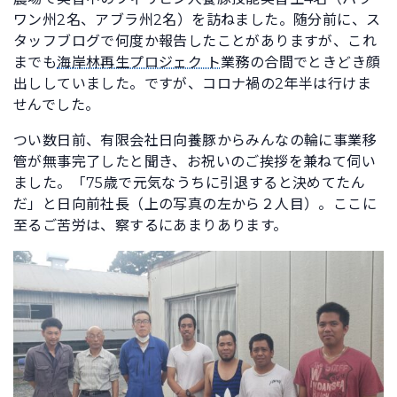
ワン州2名、アブラ州2名）を訪ねました。随分前に、ス
タッフブログで何度か報告したことがありますが、これ
までも
海岸林再生プロジェク ト
業務の合間でときどき顔
出ししていました。ですが、コロナ禍の2年半は行けま
せんでした。
つい数日前、有限会社日向養豚からみんなの輪に事業移
管が無事完了したと聞き、お祝いのご挨拶を兼ねて伺い
ました。「75歳で元気なうちに引退すると決めてたん
だ」と日向前社長（上の写真の左から２人目）。ここに
至るご苦労は、察するにあまりあります。