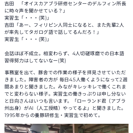
吉田 「オイスカアブラ研修センターのデルフィン所長
に時々声を聞かせている？」
実習生「・・・(笑)」
吉田「あー、フィリピン人同士になると、また先輩2人
が率先してタガログ語で話してるんだろ！」
実習生「・・・(笑)」
会話ほぼ不成立。相変わらず、4人切磋琢磨での日本語
習得努力はしてないなー(笑)
事務室を出て、豚舎での作業の様子を拝見させていただ
きました。障害者の方が 毎日4.5人働くようになって2週
間あまりと聞きました。みながキレッキレで働くこれま
でと変わらない様子。実習生の働きっぷりは申し分ない
と日向さんはいつも言います。「ローランド君（アブラ
州出身）がAI（人工授精）やってるよ」と聞きました。
1995年からの養豚研修生・実習生で初めて。