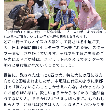
「子供の森」計画支援校にて記念植樹。一人一人の手によって植えら
れた苗木が育ち、いつしか子ども達の日影となるのです。
どこへ行ってもオイスカの顔として愛される中垣ご夫
妻。日本帰国に向けセンターをご出発された後、スタッ
フ一同寂しさを感じています。それでも中垣ご夫妻のご
尽力によるご功績は、スピリット形を変えてセンターで
脈々と受け継がれていくことでしょう。
最後に、残された仕事と6匹の犬。特に犬には既に双方
向から2回嚙まれましたが、中垣駐在代表のように京都
弁で「ほんまいらんことしかせえへんな。わかっとんの
かお前らほんまに。欲しい言うたからあげたのに全然食
うてないやん。ええかげんにせえよほんまに。もうわし
知らんで」と怒れば多少は大人しくなることがわかりま