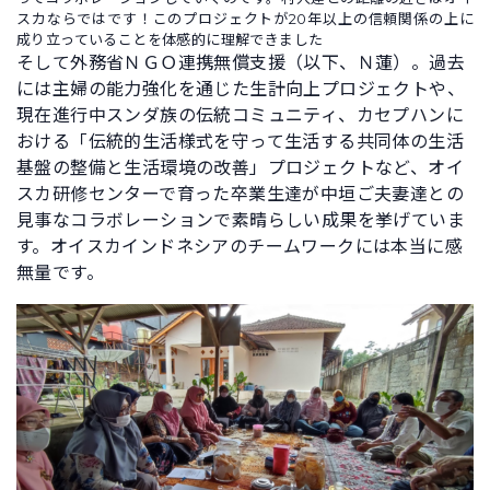
スカならではです！このプロジェクトが20年以上の信頼関係の上に
成り立っていることを体感的に理解できました
そして外務省ＮＧＯ連携無償支援（以下、Ｎ蓮）。過去
には主婦の能力強化を通じた生計向上プロジェクトや、
現在進行中スンダ族の伝統コミュニティ、カセプハンに
おける「伝統的生活様式を守って生活する共同体の生活
基盤の整備と生活環境の改善」プロジェクトなど、オイ
スカ研修センターで育った卒業生達が中垣ご夫妻達との
見事なコラボレーションで素晴らしい成果を挙げていま
す。オイスカインドネシアのチームワークには本当に感
無量です。