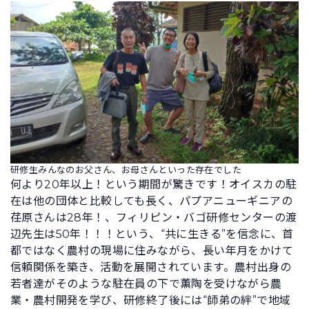
研修生みんなのお父さん、お母さんといった存在でした
何より20年以上！という期間が驚きです！オイスカの駐
在は他の団体と比較しても長く、パプアニューギニアの
荏原さんは28年！、フィリピン・バゴ研修センターの渡
辺先生は50年！！！という、“共に生きる”を信念に、首
都ではなく農村の現場に住みながら、長い年月をかけて
信頼関係を築き、活動を展開されています。農村出身の
若者達がそのような駐在員の下で薫陶を受けながら農
業・農村開発を学び、研修終了後には“師弟の絆”で地域