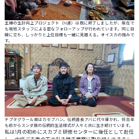
主婦の生計向上プロジェクト（N連）は既に終了しましたが、現在で
も現地スタッフによる密なフォローアップが行われています。同じ目
線に立ち、しっかりと上位目標も一緒に見据える。オイスカの強みで
す。
チプタグラール県はカセプハン。伝統酋長アバに代々導かれ、何百年
も前からスンダ族の伝統的生活様式が人々と共に生き続けています。
私は1月の初めにスカブミ研修センターに後任として赴任