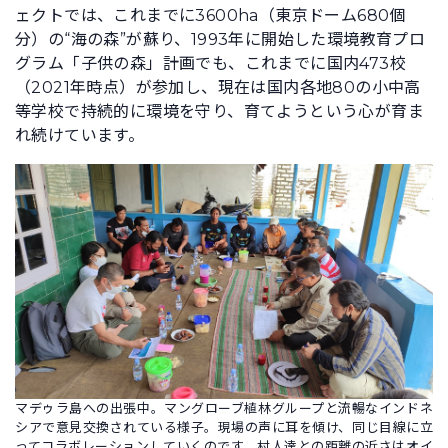
ェクトでは、これまでに3600ha（東京ドーム680個
分）の“海の森”が蘇り、1993年に開始した環境教育プロ
グラム「子供の森」計画でも、これまでに国内473校
（2021年時点）が参加し、現在は国内各地80の小中高
等学校で持続的に環境を守り、育てようという心が育ま
れ続けています。
マデゥラ島への出張中。マングローブ植林グループと流暢なインドネ
シアで意見交換されている様子。現場の声に耳を傾け、同じ目線に立
ってコラボレーションしていくのです。村人達との距離の近さはオイ