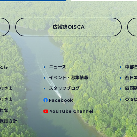
広報誌OISCA
とは
ニュース
中部
イベント・募集情報
西日
なさま
スタッフブログ
四国
なさま
OISC
Facebook
わせ
YouTube Channel
保護方針