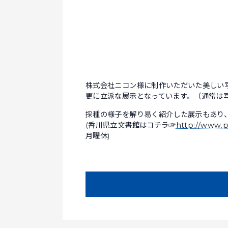
株式会社ニコン様に制作いただいた美しい
更に立派な展示となっています。（通常は
採種の様子を解り易く紹介した展示もあり
(香川県立文書館はコチラ☞
http://www.p
月曜休)