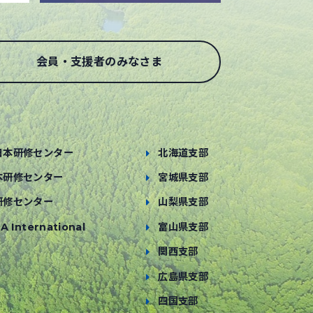
会員・支援者のみなさま
日本研修センター
北海道支部
本研修センター
宮城県支部
研修センター
山梨県支部
A International
富山県支部
関西支部
広島県支部
四国支部