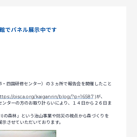
書館でパネル展示中です
市・四国研修センター）の３ヵ所で報告会を開催したこと
ttps://oisca.org/kaiganrin/blog/?p=16587
)が、
センターの方のお取り計らいにより、１４日から２６日ま
香川の森林」という治山事業や防災の視点から森づくりを
展示させていただいております。