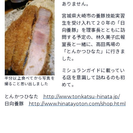
ありません。
宮城県大崎市の養豚技能実習
生を受け入れて２０年の「日
向養豚」を理事長とともに訪
問する予定の、林久美子広報
室長と一緒に、高田馬場の
「とんかつひなた」に行きま
した。
ミシュランガイドに載ってい
る店を意識して訪ねるのも初
半分以上食べてから写真を
撮ること思い出しました
めて。
とんかつひなた
http://www.tonkatsu-hinata.jp/
日向養豚
http://www.hinatayoton.com/shop.html