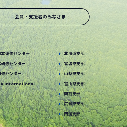
会員・支援者のみなさま
日本研修センター
北海道支部
本研修センター
宮城県支部
研修センター
山梨県支部
A International
富山県支部
関西支部
広島県支部
四国支部