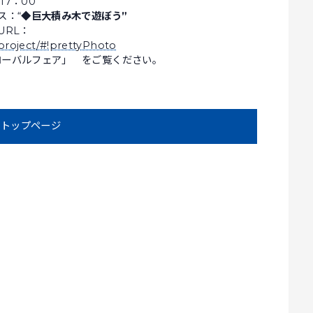
17：00
ス：“
◆
巨大積み木で遊ぼう
”
URL：
e/project/#!prettyPhoto
ローバルフェア」 をご覧ください。
トップページ