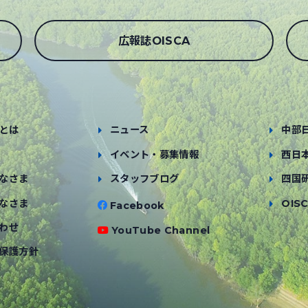
広報誌OISCA
とは
ニュース
中部
イベント・募集情報
西日
なさま
スタッフブログ
四国
なさま
OISC
Facebook
わせ
YouTube Channel
保護方針