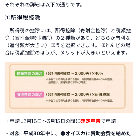
それぞれの詳細は以下の通りです。
①所得税控除
所得税の控除には、所得控除（寄附金控除）と税額控
除（寄附金特別控除）の２種類があり、どちらか有利な
（還付額が大きい）ほうを選択できます。ほとんどの場
合は税額控除のほうが、メリットが大きいといえます。
・申請…2月18日～3月15日の間に
確定申告
で申請
・対象…
平成30年中
に、
●オイスカに賛助会費を納めた