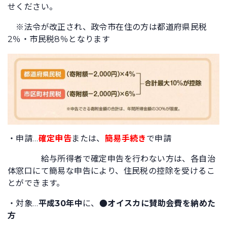
せください。
※法令が改正され、政令市在住の方は都道府県民税
2％・市民税8％となります
・申請…
確定申告
または、
簡易手続き
で申請
給与所得者で確定申告を行わない方は、各自治
体窓口にて簡易な申告により、住民税の控除を受けるこ
とができます。
・対象…
平成30年中
に、
●オイスカに賛助会費を納めた
方