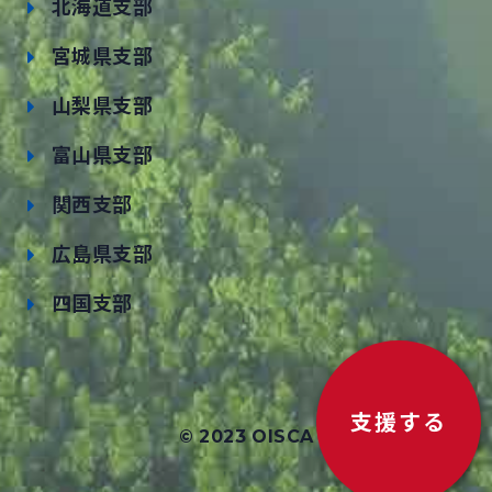
北海道支部
宮城県支部
山梨県支部
富山県支部
関西支部
広島県支部
四国支部
支援する
© 2023 OISCA