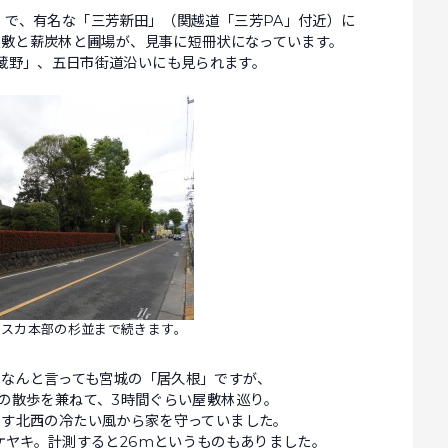
」で、有名な「三芳新田」（関越道「三芳PA」付近）に
屋敷と薪炭林と圃場が、見事に短冊状になっています。
蔵野」、五日市街道沿いにも見られます。
イスカ本部の杉並まで続きます。
、なんと言っても宮城の「居久根」ですが、
犬の散歩を兼ねて、3時間ぐらい屋敷林巡り。
ろす北西の冷たい風から家を守っていました。
ケヤキ。計測すると26mというものもありました。