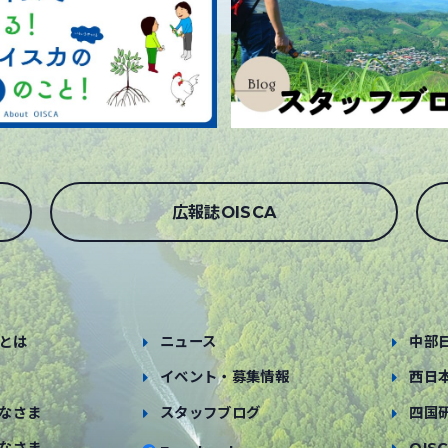
広報誌OISCA
とは
ニュース
中部
イベント・募集情報
西日
なさま
スタッフブログ
四国