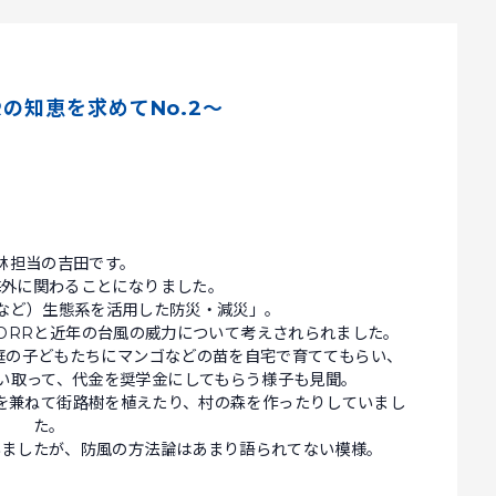
Rの知恵を求めてNo.2～
林担当の吉田です。
海外に関わることになりました。
林など）生態系を活用した防災・減災」。
-DRRと近年の台風の威力について考えされられました。
家庭の子どもたちにマンゴなどの苗を自宅で育ててもらい、
い取って、代金を奨学金にしてもらう様子も見聞。
を兼ねて街路樹を植えたり、村の森を作ったりしていまし
た。
いましたが、防風の方法論はあまり語られてない模様。