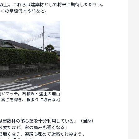
年以上。これらは建築材として将来に期待しただろう。
多くの常緑低木や竹など。
垣がマッチ。石積みと盛土の理由
、高さを稼ぎ、根張りに必要な地
は屋敷林の落ち葉を十分利用している」（当然）
必要だけど、家の痛みも遅くなる」
で無くなり、道路も埋めて迷惑かけぬよう、