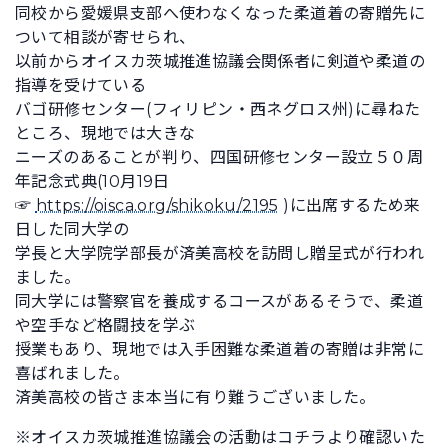
同校から愛媛県支部へ使わなくなった柔道着の寄贈先に
ついて相談が寄せられ、
以前からオイスカ茨城推進協議会関係者に剣道や柔道の
指導を受けている
バゴ研修センター(フィリピン・西ネグロス州)に尋ねた
ところ、現地では大きな
ニーズのあることが判り、四国研修センター設立５０周
年記念式典(10月19日
☞
https://oisca.org/shikoku/2195
)に出席するため来
日した同大学の
学長と大学院学部長が済美高校を訪問し贈呈式が行われ
ました。
同大学には警察官を養成するコースがあるそうで、柔道
や空手など格闘技を学ぶ
授業もあり、現地では入手困難な柔道着の寄贈は非常に
喜ばれました。
済美高校の皆さま本当に有り難うございました。
※オイスカ茨城推進協議会の活動はコチラより確認いた