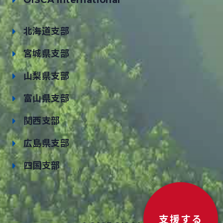
OISCA International
北海道支部
宮城県支部
山梨県支部
富山県支部
関西支部
広島県支部
四国支部
支援する