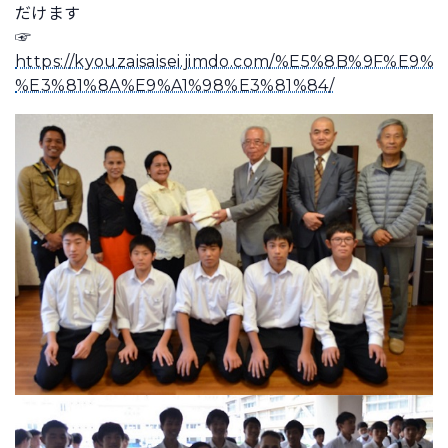
だけます
☞
https://kyouzaisaisei.jimdo.com/%E5%8B%9F%E9%
%E3%81%8A%E9%A1%98%E3%81%84/