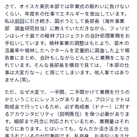
さて、オイスカ東京本部では卒業式の賑わいに負けない
くらい、年度末の仕事でエネルギーを放出しています。
私は
前回
に引き続き、国ボラとして長部長（海外事業
部 調査研究担当）に教えていただきながら、フィリピ
ンはレイテ島での植林プロジェクトの会計処理業務をお
手伝いしています。植林事業の調整はもとより、苗木の
活着率や植林したヘクタールを定量的に調査した上で報
告書にまとめ、会計もしながらどんどんと業務をこなさ
れています。そんな長部長を横目で見ては、「本部の仕
事は大変だな～」と感じてしまいます。他人事ではあり
ません(笑)。
ただ、なぜ大変で、一手間、二手間かけて業務を行うの
かということにレッスンがありました。プロジェクトは
助成金で行っているため、必ず助成者（ドナー）に対す
るアカウンタビリティ（説明責任）を保つ必要がありま
す。細部まで丹念に対応されているため、業務量はそれ
なりにあります。とはいっても、なんだか活き活きと仕
事されているのが印象的です。私自身、お手伝いをさせ