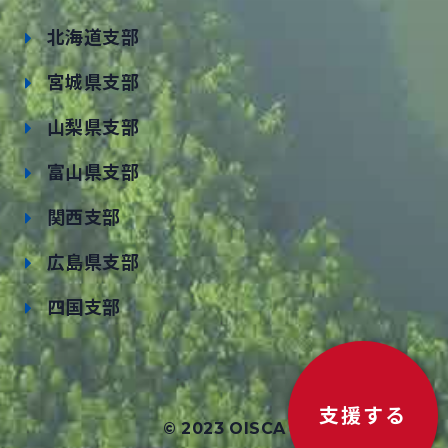
北海道支部
宮城県支部
山梨県支部
富山県支部
関西支部
広島県支部
四国支部
支援する
© 2023 OISCA