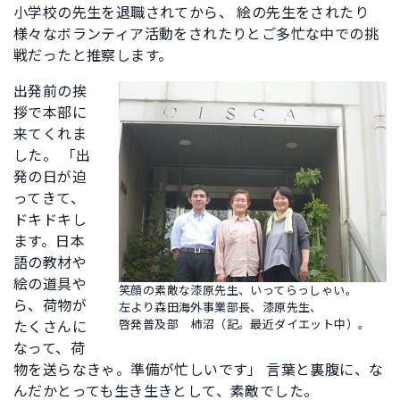
小学校の先生を退職されてから、 絵の先生をされたり
様々なボランティア活動をされたりとご多忙な中での挑
戦だったと推察します。
出発前の挨
拶で本部に
来てくれま
した。 「出
発の日が迫
ってきて、
ドキドキし
ます。日本
語の教材や
絵の道具や
笑顔の素敵な漆原先生、いってらっしゃい。
ら、荷物が
左より森田海外事業部長、漆原先生、
啓発普及部 柿沼（記。最近ダイエット中）。
たくさんに
なって、荷
物を送らなきゃ。準備が忙しいです」 言葉と裏腹に、な
んだかとっても生き生きとして、素敵でした。