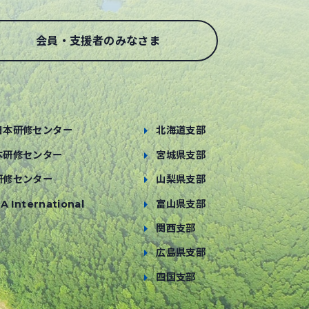
会員・支援者のみなさま
日本研修センター
北海道支部
本研修センター
宮城県支部
研修センター
山梨県支部
A International
富山県支部
関西支部
広島県支部
四国支部