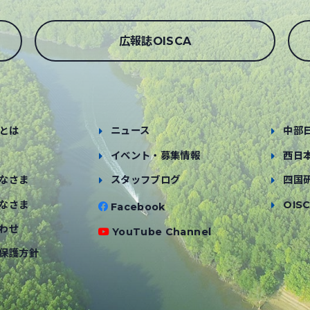
広報誌OISCA
とは
ニュース
中部
イベント・募集情報
西日
なさま
スタッフブログ
四国
なさま
OISC
Facebook
わせ
YouTube Channel
保護方針