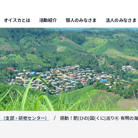
オイスカとは
活動紹介
個人のみなさま
法人のみなさま
フ（支部・研修センター）
感動！肥(ひの)国(くに)巡り⑥ 有明の