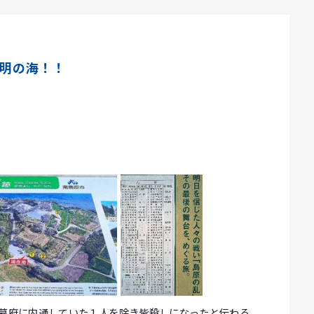
有明の海！！
幕府に内通していた１人を除き皆殺しになったと伝わる