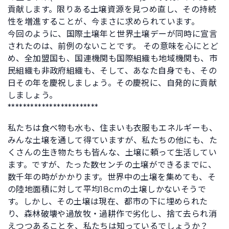
貢献します。限りある土壌資源を見つめ直し、その持続
性を増進することが、今まさに求められています。
今回のように、国際土壌年と世界土壌デーが同時に宣言
されたのは、前例のないことです。 その意味を心にとど
め、全加盟国も、国連機関も国際組織も地域機関も、市
民組織も非政府組織も、そして、あなた自身でも、その
日その年を慶祝しましょう。その慶祝に、自発的に貢献
しましょう。
************************
私たちは食べ物も水も、住まいも衣服もエネルギーも、
みんな土壌を通して得ていますが、私たちの他にも、た
くさんの生き物たちも皆んな、土壌に頼って生活してい
ます。ですが、たった数センチの土壌ができるまでに、
数千年の時がかかります。世界中の土壌を集めても、そ
の陸地面積に対して平均18cmの土壌しかないそうで
す。しかし、その土壌は現在、都市の下に埋められた
り、森林破壊や過放牧・過耕作で劣化し、捨て去られ消
えつつあることを、私たちは知っているでしょうか？