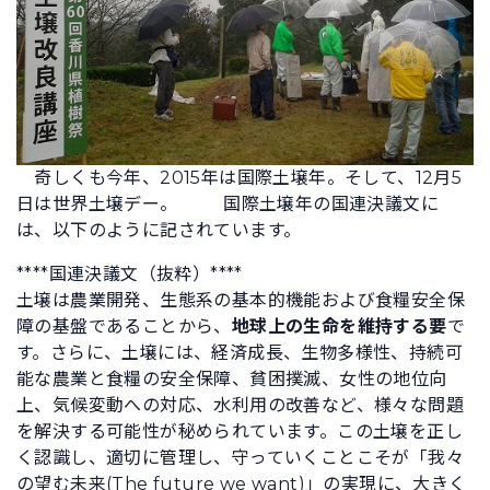
奇しくも今年、2015年は国際土壌年。そして、12月5
日は世界土壌デー。
国際土壌年の国連決議文に
は、以下のように記されています。
****国連決議文（抜粋）****
土壌は農業開発、生態系の基本的機能および食糧安全保
障の基盤であることから、
地球上の生命を維持する要
で
す。さらに、土壌には、経済成長、生物多様性、持続可
能な農業と食糧の安全保障、貧困撲滅、女性の地位向
上、気候変動への対応、水利用の改善など、様々な問題
を解決する可能性が秘められています。この土壌を正し
く認識し、適切に管理し、守っていくことこそが「我々
の望む未来(The future we want)」の実現に、大きく