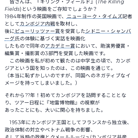
皆さんは、『キリング・フィールド』(
The Killing
Fields
)という映画をご存知でしょうか？
1984年制作の英国映画で、
ニューヨーク・タイムズ
記者
として
カンボジア内戦
を取材し、
後に
ピューリッツァー賞
を受賞した
シドニー・シャンバ
ーグ
氏の体験に基づく実話を映画化
したもので同年の
アカデミー賞
において、助演男優賞・
編集賞・撮影賞の3部門を受賞した映画です。
この映画を私が初めて観たのは中学生の頃で、カンボ
ジアという国を知ったのは、この映画を通じて。
（本当に恥ずかしいのですが、同国へのネガティブなイ
メージを持ってしまいました。）
それから??年！初めてカンボジアを訪問することとな
り、ツアー日程に『地雷博物館』の視察が
あったことにも、大いに関心を持ちました。
1953年にカンボジア王国としてフランスから独立後、
政治体制の対立やベトナム戦争の影響、
そして当時の政権とクメールルージュ(カンボジア共産