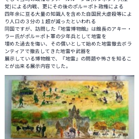
党)による内戦、更にその後のポル＝ポト政権による
四年余に亘る大量の知識人を含めた自国民大虐殺等によ
り人口の３分の１超が減ったといわれる
同国ですが、訪問した『地雷博物館』は館長のアキー・
ラー氏がポル＝ポト軍の少年兵として地雷を
埋めた過去を悔い、その償いとして始めた地雷撤去ボラ
ンティアで撤去してきた地雷や武器を
展示している博物館で、『地雷』の問題や怖さを知るこ
とが出来る展示内容でした。