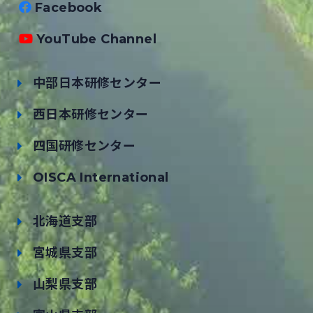
Facebook
YouTube Channel
中部日本研修センター
西日本研修センター
四国研修センター
OISCA International
北海道支部
宮城県支部
山梨県支部