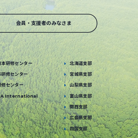
会員・支援者のみなさま
日本研修センター
北海道支部
本研修センター
宮城県支部
研修センター
山梨県支部
A International
富山県支部
関西支部
広島県支部
四国支部