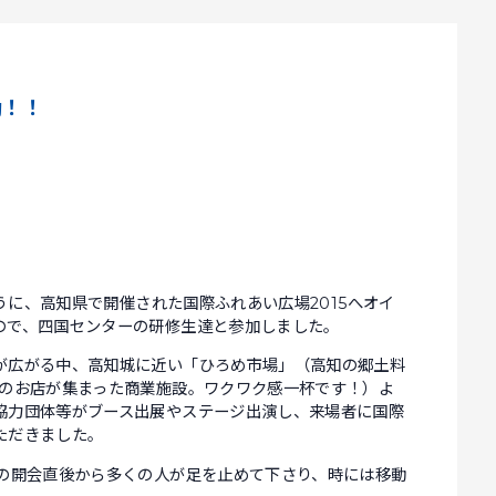
動！！
ように、高知県で開催された国際ふれあい広場2015へオイ
ので、四国センターの研修生達と参加しました。
が広がる中、高知城に近い「ひろめ市場」（高知の郷土料
上のお店が集まった商業施設。ワクワク感一杯です！）よ
協力団体等がブース出展やステージ出演し、来場者に国際
ただきました。
時の開会直後から多くの人が足を止めて下さり、時には移動