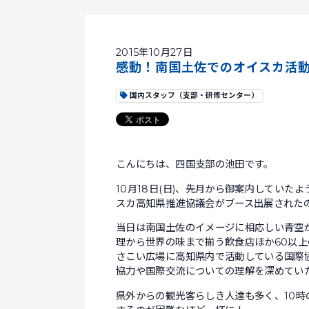
2015年10月27日
感動！南国土佐でのオイスカ活
国内スタッフ（支部・研修センター）
こんにちは、四国支部の池田です。
10月18日(日)、先月から御案内していた
スカ高知県推進協議会がブース出展された
当日は南国土佐のイメージに相応しい青空
理から世界の味まで揃う飲食店ほか60以
さこい広場に高知県内で活動している国際
協力や国際交流についての理解を深めてい
県外からの観光客らしき人達も多く、10