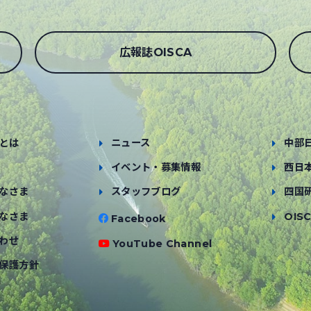
広報誌OISCA
とは
ニュース
中部
イベント・募集情報
西日
なさま
スタッフブログ
四国
なさま
OISC
Facebook
わせ
YouTube Channel
保護方針