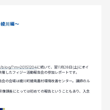
～綾川編～
rg/blog/?m=20151204
に続いて、翌11月28日(土)にオイ
共催したフィジー活動報告会の参加レポートです。
会の会場は綾川町綾南農村環境改善センター。講師のル
、宗像課長にとっては初めての報告ということもあり、入念