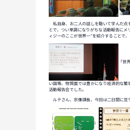
私自身、お二人の話しを聴いて学んだ点
とで、つい単調になりがちな活動報告にメ
ィジーのここが世界一”を紹介すること
「世
い国等、物質面では豊かになり経済的な繁
活動報告会でした。
ルテさん、宗像課長、今回は二日間に亘り