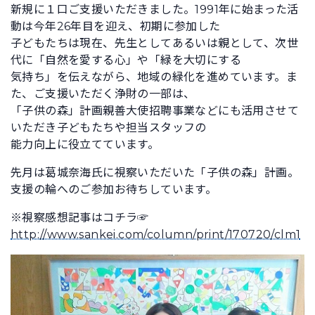
新規に１口ご支援いただきました。1991年に始まった活
動は今年26年目を迎え、初期に参加した
子どもたちは現在、先生としてあるいは親として、次世
代に「自然を愛する心」や「緑を大切にする
気持ち」を伝えながら、地域の緑化を進めています。ま
た、ご支援いただく浄財の一部は、
「子供の森」計画親善大使招聘事業などにも活用させて
いただき子どもたちや担当スタッフの
能力向上に役立てています。
先月は葛城奈海氏に視察いただいた「子供の森」計画。
支援の輪へのご参加お待ちしています。
※視察感想記事はコチラ☞
http://www.sankei.com/column/print/170720/clm1