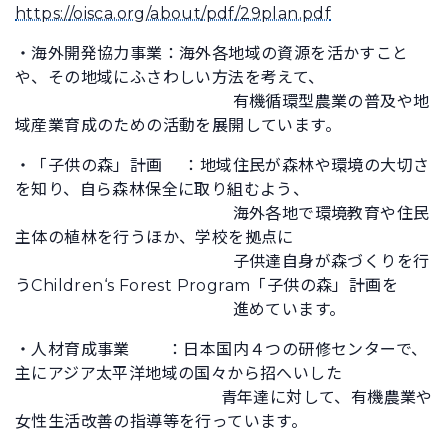
https://oisca.org/about/pdf/29plan.pdf
・海外開発協力事業：海外各地域の資源を活かすこと
や、その地域にふさわしい方法を考えて、
有機循環型農業の普及や地
域産業育成のための活動を展開しています。
・「子供の森」計画 ：地域住民が森林や環境の大切さ
を知り、自ら森林保全に取り組むよう、
海外各地で環境教育や住民
主体の植林を行うほか、学校を拠点に
子供達自身が森づくりを行
うChildren‘s Forest Program「子供の森」計画を
進めています。
・人材育成事業 ：日本国内４つの研修センターで、
主にアジア太平洋地域の国々から招へいした
青年達に対して、有機農業や
女性生活改善の指導等を行っています。