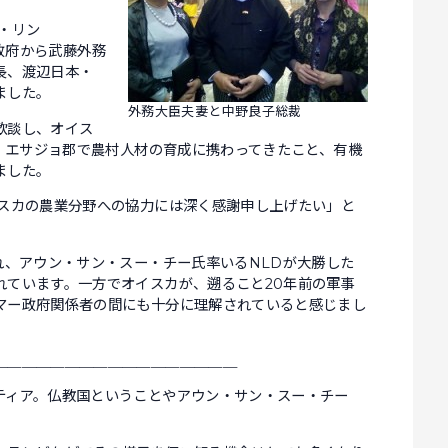
・リン
日本政府から武藤外務
長、渡辺日本・
ました。
外務大臣夫妻と中野良子総裁
歓談し、オイス
の エサジョ郡で農村人材の育成に携わってきたこと、有機
ました。
イスカの農業分野への協力には深く感謝申し上げたい」と
れ、アウン・サン・スー・チー氏率いるNLDが大勝した
れています。一方でオイスカが、遡ること20年前の軍事
マー政府関係者の間にも十分に理解されていると感じまし
＿＿＿＿＿＿＿＿＿＿＿＿＿＿＿＿＿
ティア。仏教国ということやアウン・サン・スー・チー