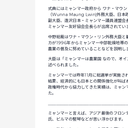
式典にはミャンマー政府から ワナ・マウン
（Wunna Maung Lwin)外務大臣、
副大臣、逢沢日本・ミャンマー議員連盟会
ミャンマー友好協会会長らが出席されてい
中野総裁はワナ・マウン・リン外務大臣と
カが1996年からミャンマー中部乾燥地帯
農業の普及に努めていることなどを説明し
大臣は「ミャンマーは農業国 なので、オ
述べられました。
ミャンマーでは昨年11月に総選挙が実施さ
結果、経済的にも日本との関係強化が叫ば
政権時代から協力してきた実績は、ミャン
た。
＿＿＿＿＿＿＿＿＿＿＿＿＿＿＿＿＿＿＿
ミャンマーと言えば、アジア最後のフロン
氏、ビルマの竪琴などが思い浮かびます。