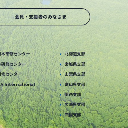
会員・支援者のみなさま
日本研修センター
北海道支部
本研修センター
宮城県支部
研修センター
山梨県支部
A International
富山県支部
関西支部
広島県支部
四国支部