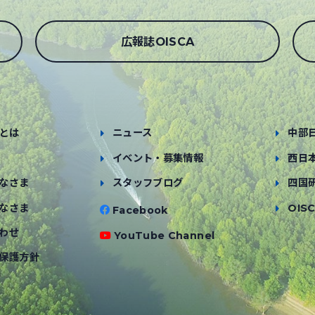
広報誌OISCA
とは
ニュース
中部
イベント・募集情報
西日
なさま
スタッフブログ
四国
なさま
OISC
Facebook
わせ
YouTube Channel
保護方針